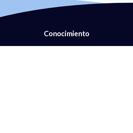
Conocimiento
¿Qué es la autenticación del correo electrónico?
¿Qué es DMARC?
¿Qué es la política DMARC?
¿Qué es el FPS?
¿Qué es DKIM?
¿Qué es el BIMI?
¿Qué es el MTA-STS?
¿Qué es TLS-RPT?
¿Qué es la RUA?
¿Qué es el FRU?
¿Antispam vs DMARC?
Alineación DMARC