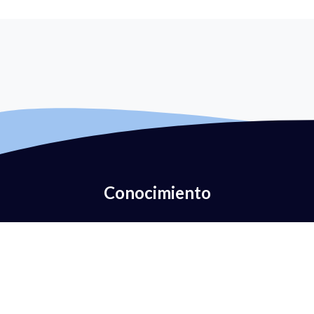
Conocimiento
¿Qué es la autenticación del correo electrónico?
¿Qué es DMARC?
¿Qué es la política DMARC?
¿Qué es el FPS?
¿Qué es DKIM?
¿Qué es el BIMI?