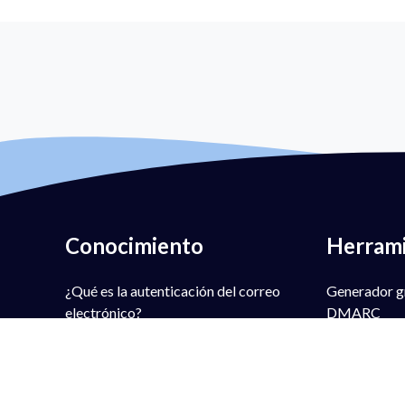
Conocimiento
Herram
¿Qué es la autenticación del correo
Generador gr
electrónico?
DMARC
¿Qué es DMARC?
Comprobador
¿Qué es la política DMARC?
DMARC
¿Qué es el FPS?
Generador gr
¿Qué es DKIM?
Búsqueda gra