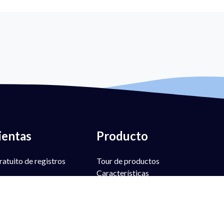
ientas
Producto
atuito de registros
Tour de productos
Características
 gratuito de registros
PowerSPF
PowerBIMI
atuito de registros SPF
PowerMTA-STS
tuita de registros SPF
PowerTLS-RPT