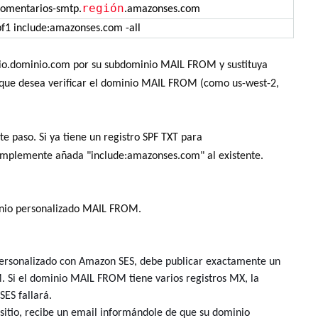
región
comentarios-smtp.
.amazonses.com
pf1 include:amazonses.com -all
minio.dominio.com por su subdominio MAIL FROM y sustituya
 que desea verificar el dominio MAIL FROM (como us-west-2,
te paso. Si ya tiene un registro SPF TXT para
implemente añada "include:amazonses.com" al existente.
minio personalizado MAIL FROM.
rsonalizado con Amazon SES, debe publicar exactamente un
 Si el dominio MAIL FROM tiene varios registros MX, la
ES fallará.
sitio, recibe un email informándole de que su dominio