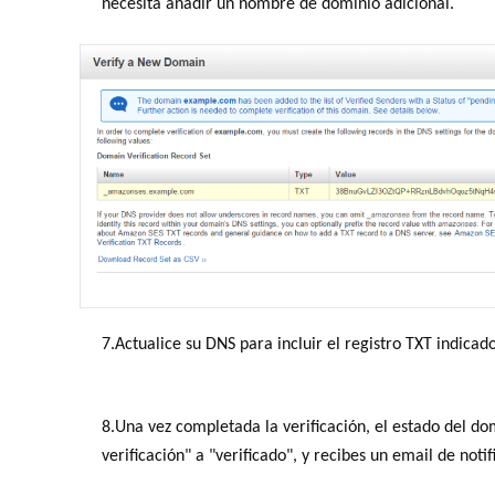
necesita añadir un nombre de dominio adicional.
7.Actualice su DNS para incluir el registro TXT indicad
8.Una vez completada la verificación, el estado del d
verificación" a "verificado", y recibes un email de not