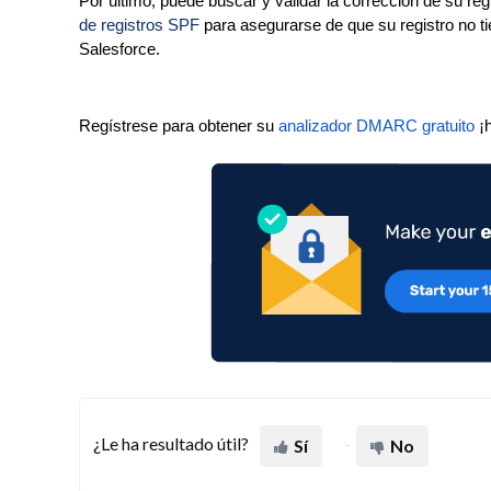
Por último, puede buscar y validar la corrección de su re
de registros SPF
para asegurarse de que su registro no ti
Salesforce.
Regístrese para obtener su
analizador DMARC gratuito
¡
¿Le ha resultado útil?
Sí
No