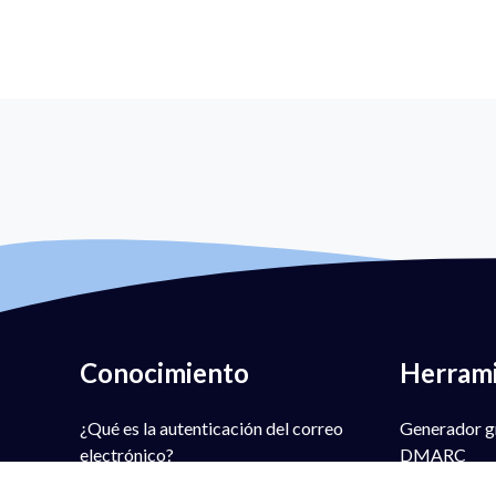
Conocimiento
Herram
¿Qué es la autenticación del correo
Generador gr
electrónico?
DMARC
¿Qué es DMARC?
Comprobador