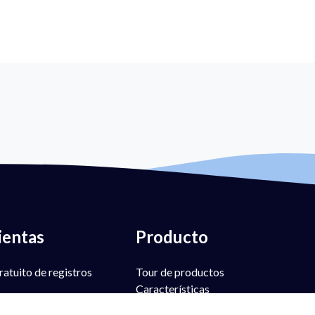
ientas
Producto
atuito de registros
Tour de productos
Características
 gratuito de registros
PowerSPF